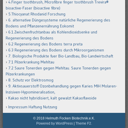
4.Finger toothbrush, Microfibre finger toothbrush Trevira®
bioactive-Faser (bioactive fibre)
5.Thiocyanat Rhodanid Forschung
6. alternative Düngesysteme natürliche Regenerierung des
Bodens und Pflanzenernährung Eokomit
6.1.Zwischenfruchtanbau als Kohlendioxidsenke und
Regenerierung des Bodens
6.2 Regenerierung des Bodens terra preta
6.3 Regenerierung des Bodens durch Mikroorganismen
7. Biologische Produkte fuer Bio-Landbau, Bio-Landwirtschaft
7.1 Pilzerkrankung Mehltau
7.2 Saure Tonerden gegen Mehltau. Saure Tonerden gegen
Pilzerkrankungen
8. Schutz vor Elektrosmog
9. Aktivsauerstoff Ozonbehandlung gegen Karies MIH Molaren-
Inzisiven-Hypomineralisation,
Kakao nicht hybridisiert, kalt gewalzt Kakaoflavoide
Impressum Haftung Nutzung
© 2018 Helmuth Focken Biotechnik.e.K.
Powered by WordPress
|
Theme F2.