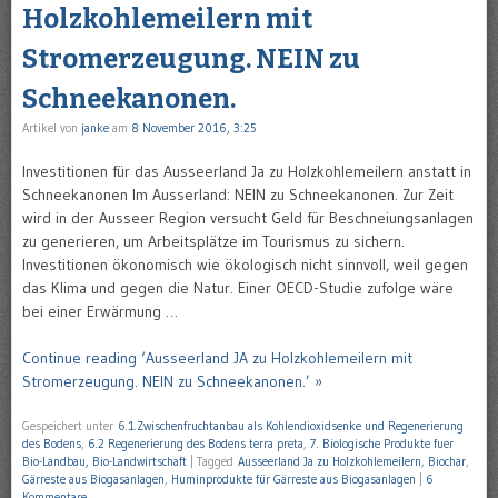
Holzkohlemeilern mit
Stromerzeugung. NEIN zu
Schneekanonen.
Artikel von
janke
am
8 November 2016, 3:25
Investitionen für das Ausseerland Ja zu Holzkohlemeilern anstatt in
Schneekanonen Im Ausserland: NEIN zu Schneekanonen. Zur Zeit
wird in der Ausseer Region versucht Geld für Beschneiungsanlagen
zu generieren, um Arbeitsplätze im Tourismus zu sichern.
Investitionen ökonomisch wie ökologisch nicht sinnvoll, weil gegen
das Klima und gegen die Natur. Einer OECD-Studie zufolge wäre
bei einer Erwärmung …
Continue reading ‘Ausseerland JA zu Holzkohlemeilern mit
Stromerzeugung. NEIN zu Schneekanonen.’ »
Gespeichert unter
6.1.Zwischenfruchtanbau als Kohlendioxidsenke und Regenerierung
des Bodens
,
6.2 Regenerierung des Bodens terra preta
,
7. Biologische Produkte fuer
Bio-Landbau, Bio-Landwirtschaft
|
Tagged
Ausseerland Ja zu Holzkohlemeilern
,
Biochar
,
Gärreste aus Biogasanlagen
,
Huminprodukte für Gärreste aus Biogasanlagen
|
6
Kommentare