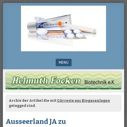
Chitosan
HELMUTH
FOCKEN
BIOTECHNIK
MENU
SKIP TO CONTENT
Archiv der Artikel die mit
Gärreste aus Biogasanlagen
getagged sind.
Ausseerland JA zu