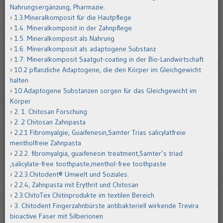
Nahrungsergänzung, Pharmazie.
1.3.Mineralkomposit für die Hautpflege
1.4. Mineralkomposit in der Zahnpflege
1.5. Mineralkomposit als Nahrung
1.6. Mineralkomposit als adaptogene Substanz
1.7. Mineralkomposit Saatgut-coating in der Bio-Landwirtschaft
10.2 pflanzliche Adaptogene, die den Körper im Gleichgewicht
halten
10.Adaptogene Substanzen sorgen für das Gleichgewicht im
Körper
2. 1. Chitosan Forschung
2. 2 Chitosan Zahnpasta
2.2.1 Fibromyalgie, Guaifenesin,Samter Trias salicylatfreie
mentholfreie Zahnpasta
2.2.2. fibromyalgia, guaifenesin treatment,Samter’s triad
,salicylate-free toothpaste,menthol-free toothpaste
2.2.3.Chitodent® Umwelt und Soziales.
2.2.4, Zahnpasta mit Erythrit und Chitosan
2.3.ChitoTex Chitinprodukte im textilen Bereich
3. Chitodent Fingerzahnbürste antibakteriell wirkende Trevira
bioactive Faser mit Silberionen