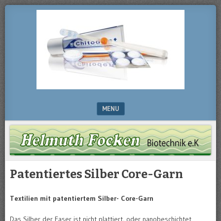
Chitosan
HELMUTH
FOCKEN
BIOTECHNIK
MENU
SKIP TO CONTENT
Patentiertes Silber Core-Garn
Textilien mit patentiertem Silber- Core-Garn
Das Silber der Faser ist nicht plattiert, oder nanobeschichtet.