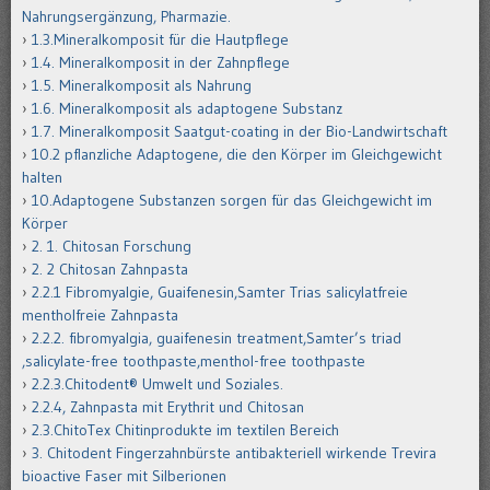
Nahrungsergänzung, Pharmazie.
1.3.Mineralkomposit für die Hautpflege
1.4. Mineralkomposit in der Zahnpflege
1.5. Mineralkomposit als Nahrung
1.6. Mineralkomposit als adaptogene Substanz
1.7. Mineralkomposit Saatgut-coating in der Bio-Landwirtschaft
10.2 pflanzliche Adaptogene, die den Körper im Gleichgewicht
halten
10.Adaptogene Substanzen sorgen für das Gleichgewicht im
Körper
2. 1. Chitosan Forschung
2. 2 Chitosan Zahnpasta
2.2.1 Fibromyalgie, Guaifenesin,Samter Trias salicylatfreie
mentholfreie Zahnpasta
2.2.2. fibromyalgia, guaifenesin treatment,Samter’s triad
,salicylate-free toothpaste,menthol-free toothpaste
2.2.3.Chitodent® Umwelt und Soziales.
2.2.4, Zahnpasta mit Erythrit und Chitosan
2.3.ChitoTex Chitinprodukte im textilen Bereich
3. Chitodent Fingerzahnbürste antibakteriell wirkende Trevira
bioactive Faser mit Silberionen