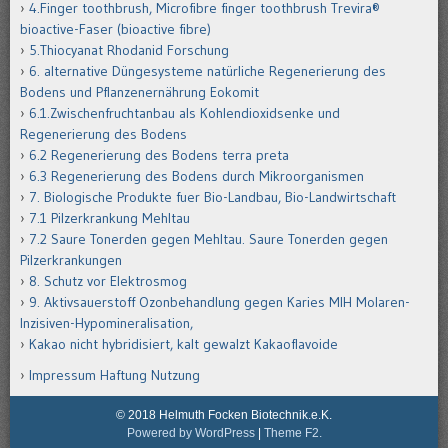
4.Finger toothbrush, Microfibre finger toothbrush Trevira®
bioactive-Faser (bioactive fibre)
5.Thiocyanat Rhodanid Forschung
6. alternative Düngesysteme natürliche Regenerierung des
Bodens und Pflanzenernährung Eokomit
6.1.Zwischenfruchtanbau als Kohlendioxidsenke und
Regenerierung des Bodens
6.2 Regenerierung des Bodens terra preta
6.3 Regenerierung des Bodens durch Mikroorganismen
7. Biologische Produkte fuer Bio-Landbau, Bio-Landwirtschaft
7.1 Pilzerkrankung Mehltau
7.2 Saure Tonerden gegen Mehltau. Saure Tonerden gegen
Pilzerkrankungen
8. Schutz vor Elektrosmog
9. Aktivsauerstoff Ozonbehandlung gegen Karies MIH Molaren-
Inzisiven-Hypomineralisation,
Kakao nicht hybridisiert, kalt gewalzt Kakaoflavoide
Impressum Haftung Nutzung
© 2018 Helmuth Focken Biotechnik.e.K.
Powered by WordPress
|
Theme F2.